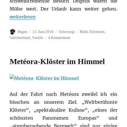
schweißtreibende Besuch Delphís waren die
Mühe wert. Der Urlaub kann weiter gehen.
„Jeder Stein Geschichte“
weiterlesen
Autor
Veröffentlicht
Kategorien
Schlagwörter
Hagen
13. Juni 2016
Unterwegs
Bulli
,
Elternzeit
,
am
zu
Griechenland
,
Vanlife
4 Kommentare
Jeder
Stein
Geschichte
Metéora-Klöster im Himmel
Auf der Fahrt nach Metéora zweifel ich ein
bisschen an unserem Ziel. „Weltberühmte
Klöster“, „spektakuläre Kulisse“, „eines der
schönsten Panoramen Europas“ und
„atemberaubende Bergwelt“ sind nur einige