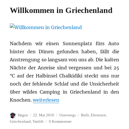
Weltrang
Willkommen in Griechenland
Nachdem wir einen Sonnenplatz fürs Auto
hinter den Dünen gefunden haben, fällt die
Anstrengung so langsam von uns ab. Die kalten
Nächte der Anreise sind vergessen und bei 25
°C auf der Halbinsel Chalkidiki steckt uns nur
noch der fehlende Schlaf und die Unsicherheit
über wildes Camping in Griechenland in den
„Willkommen in Griechenland“
Knochen.
weiterlesen
Autor
Veröffentlicht
Kategorien
Schlagwörter
Hagen
22. Mai 2016
Unterwegs
Bulli
,
Elternzeit
,
am
zu
Griechenland
,
Vanlife
6 Kommentare
Willkommen