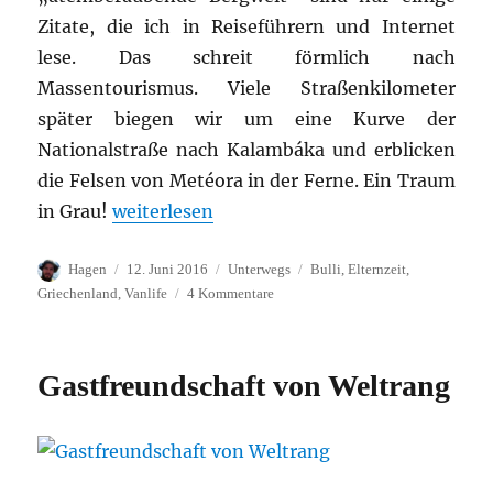
Zitate, die ich in Reiseführern und Internet
lese. Das schreit förmlich nach
Massentourismus. Viele Straßenkilometer
später biegen wir um eine Kurve der
Nationalstraße nach Kalambáka und erblicken
die Felsen von Metéora in der Ferne. Ein Traum
„Metéora-Klöster im Himmel“
in Grau!
weiterlesen
Autor
Veröffentlicht
Kategorien
Schlagwörter
Hagen
12. Juni 2016
Unterwegs
Bulli
,
Elternzeit
,
am
zu
Griechenland
,
Vanlife
4 Kommentare
Metéora-
Klöster
im
Gastfreundschaft von Weltrang
Himmel