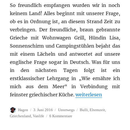
So freundlich empfangen wurden wir in noch
keinem Land! Alles beginnt mit unserer Frage,
ob es in Ordnung ist, an diesem Strand Zeit zu
verbringen. Der freundliche, braun gebrannte
Grieche mit Wohnwagen Grill, Hündin Lisa,
Sonnenschirm und Campingstühlen bejaht das
mit einem Lächeln und antwortet auf unsere
englische Frage sogar in Deutsch. Was für uns
in den nächsten Tagen folgt ist ein
erstklassischer Lehrgang in „Wie ernähre ich
mich aus dem Meer“ in Verbindung mit
„Gastfreundschaft von
feinster griechischer Küche.
weiterlesen
Autor
Veröffentlicht
Kategorien
Schlagwörter
Hagen
3. Juni 2016
Unterwegs
Bulli
,
Elternzeit
,
am
zu
Griechenland
,
Vanlife
6 Kommentare
Gastfreundschaft
von