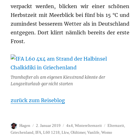
verpackt werden, blicken wir einer schönen
Herbstzeit mit Meerblick bei fünf bis 15 °C und
zumindest besserem Wetter als in Deutschland
entgegen. Dort klirrt nämlich bereits der erste
Frost.
Tramhafter als am eigenen Kiesstrand könnte der
Langzeiturlaub gar nicht starten
zurück zum Reiseblog
Autor
Veröffentlicht
Kategorien
Schlagwörter
Hagen
2. Januar 2019
4x4
,
Winterelternzeit
Elternzeit
,
am
Griechenland
,
IFA
,
L60 1218
,
Lkw
,
Oldtimer
,
Vanlife
,
Womo