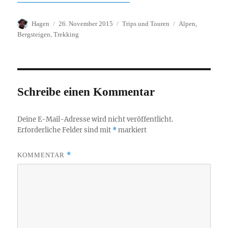
Autor
Veröffentlicht
Kategorien
Schlagwörter
Hagen
26. November 2015
Trips und Touren
Alpen
,
am
Bergsteigen
,
Trekking
Schreibe einen Kommentar
Deine E-Mail-Adresse wird nicht veröffentlicht.
Erforderliche Felder sind mit
*
markiert
*
KOMMENTAR