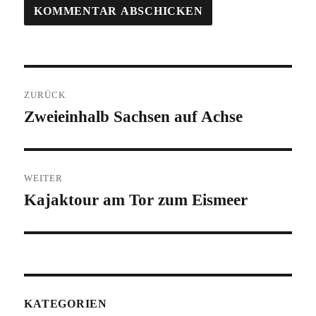
Beitragsnavigation
ZURÜCK
Zweieinhalb Sachsen auf Achse
Vorheriger
Beitrag:
WEITER
Kajaktour am Tor zum Eismeer
Nächster
Beitrag:
KATEGORIEN