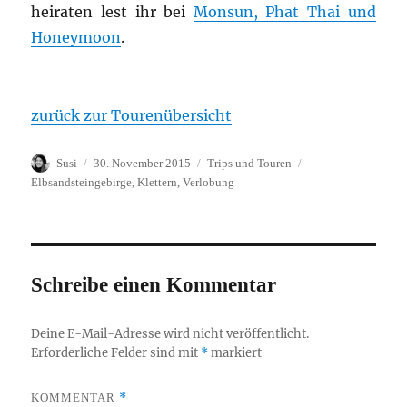
heiraten lest ihr bei
Monsun, Phat Thai und
Honeymoon
.
zurück zur Tourenübersicht
Autor
Veröffentlicht
Kategorien
Schlagwörter
Susi
30. November 2015
Trips und Touren
am
Elbsandsteingebirge
,
Klettern
,
Verlobung
Schreibe einen Kommentar
Deine E-Mail-Adresse wird nicht veröffentlicht.
Erforderliche Felder sind mit
*
markiert
*
KOMMENTAR