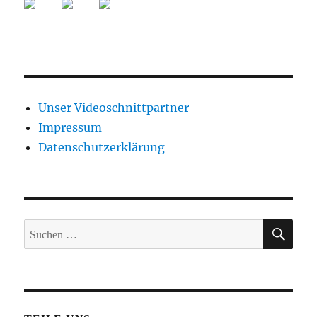
Unser Videoschnittpartner
Impressum
Datenschutzerklärung
SUC
Suche
nach: