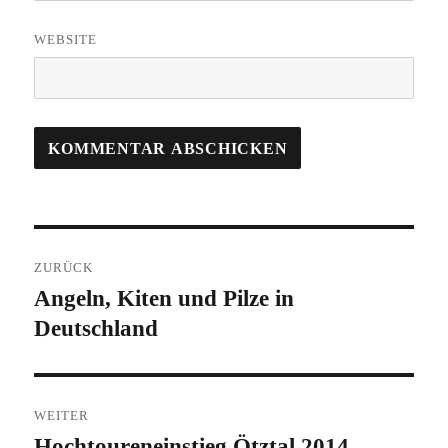
WEBSITE
Beitragsnavigation
ZURÜCK
Angeln, Kiten und Pilze in
Vorheriger
Deutschland
Beitrag:
WEITER
Hochtoureneinstieg Ötztal 2014
Nächster