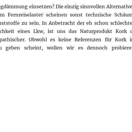
ugdämmung einsetzen? Die einzig sinnvollen Alternativ
 Fernreiselaster scheinen sonst technische Schäu
ststoffe zu sein. In Anbetracht der eh schon schlecht
ichkeit eines Lkw, ist uns das Naturprodukt Kork 
pathischer. Obwohl es keine Referenzen für Kork 
u geben scheint, wollen wir es dennoch probiere
rzeugdämmung“