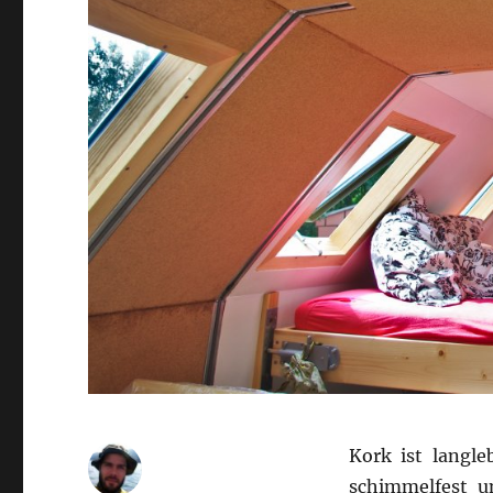
Kork ist langle
schimmelfest u