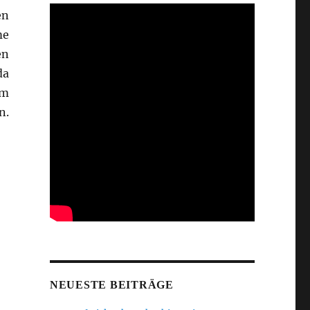
en
me
en
da
im
n.
NEUESTE BEITRÄGE