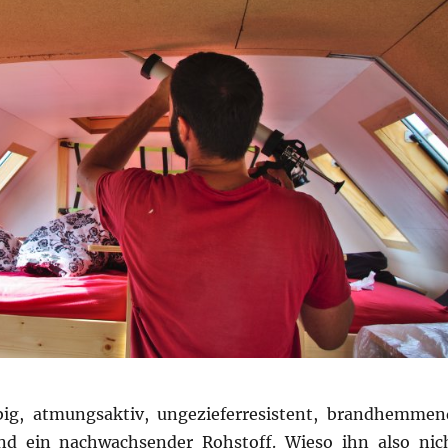
big, atmungsaktiv, ungezieferresistent, brandhemmen
nd ein nachwachsender Rohstoff. Wieso ihn also nic