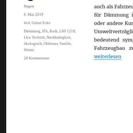
Autor
auch als Fahrze
Hagen
Veröffentlicht
für Dämmung im
6. Mai 2019
am
Kategorien
oder andere Kun
4x4
,
Grüne Ecke
Schlagwörter
Umweltverträgl
Dämmung
,
IFA
,
Kork
,
L60 1218
,
Lkw Technik
,
Nachhaltigkeit
,
bedeutend sym
ökologisch
,
Oldtimer
,
Vanlife
,
Fahrzeugbau z
Womo
„Kork als Fah
weiterlesen
zu
28 Kommentare
Kork
als
Fahrzeugdämmung