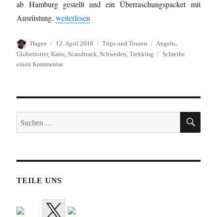
ab Hamburg gestellt und ein Überraschungspacket mit
„Outdoor-Test-Tour 2014“
Ausrüstung.
weiterlesen
Autor
Veröffentlicht
Kategorien
Schlagwörter
Hagen
12. April 2016
Trips und Touren
Angeln
,
am
Globetrotter
,
Kanu
,
Scandtrack
,
Schweden
,
Trekking
Schreibe
zu
einen Kommentar
Outdoor-
Test-
Tour
2014
SUC
Suche
nach:
TEILE UNS