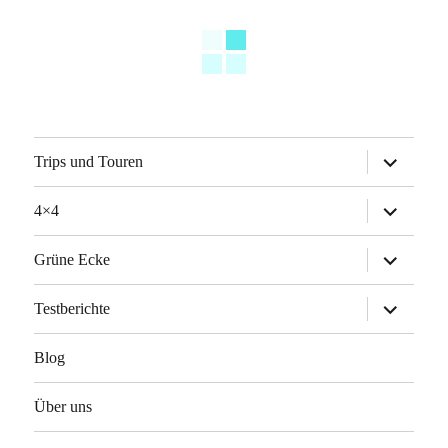
Untermen
Trips und Touren
anzeigen
Untermen
4×4
anzeigen
Untermen
Grüne Ecke
anzeigen
Untermen
Testberichte
anzeigen
Blog
Über uns