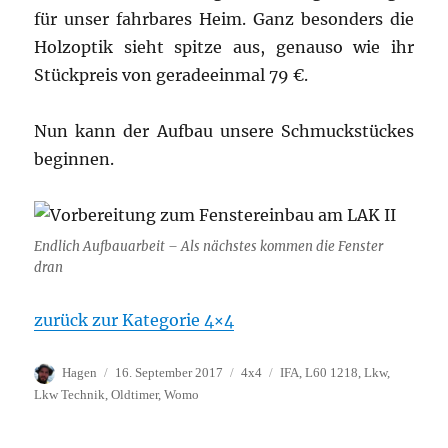
für unser fahrbares Heim. Ganz besonders die
Holzoptik sieht spitze aus, genauso wie ihr
Stückpreis von geradeeinmal 79 €.
Nun kann der Aufbau unsere Schmuckstückes
beginnen.
Endlich Aufbauarbeit – Als nächstes kommen die Fenster
dran
zurück zur Kategorie 4×4
Autor
Veröffentlicht
Kategorien
Schlagwörter
Hagen
16. September 2017
4x4
IFA
,
L60 1218
,
Lkw
,
am
Lkw Technik
,
Oldtimer
,
Womo