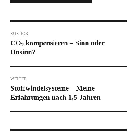
Beitragsnavigation
ZURÜCK
CO
kompensieren – Sinn oder
Vorheriger
2
Unsinn?
Beitrag:
WEITER
Stoffwindelsysteme – Meine
Nächster
Erfahrungen nach 1,5 Jahren
Beitrag: